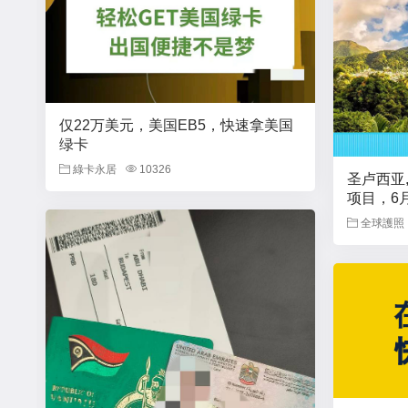
仅22万美元，美国EB5，快速拿美国
绿卡
綠卡永居
10326
圣卢西亚
项目，6
全球護照