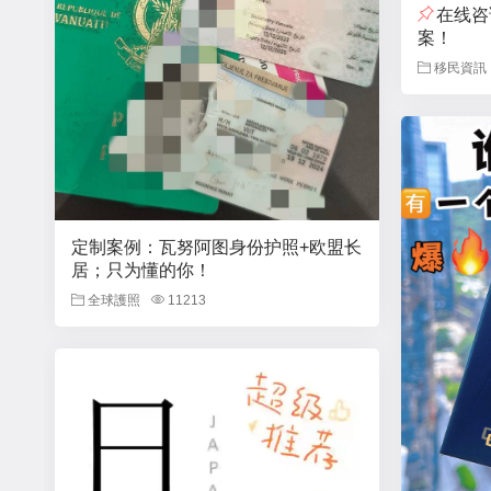
在线咨
案！
移民資訊
定制案例：瓦努阿图身份护照+欧盟长
居；只为懂的你！
全球護照
11213