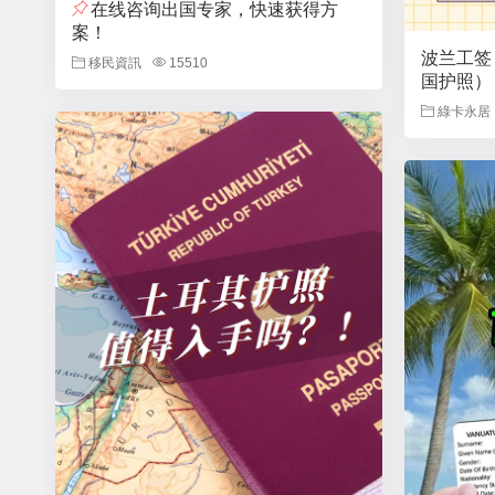
在线咨询出国专家，快速获得方
案！
波兰工签
移民資訊
15510
国护照）
綠卡永居