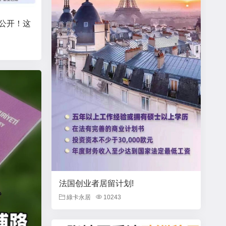
大公开！这
法国创业者居留计划!
綠卡永居
10243