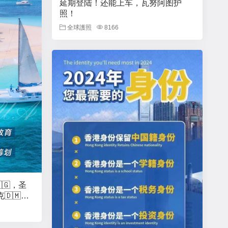
延期登陆！还能上车，瓦努阿图护
照！
全球護照
8166
🇬，圣
🇩🇲，
协议！