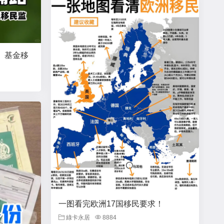
、基金移
一图看完欧洲17国移民要求！
綠卡永居
8884