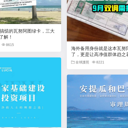
能搞惦的瓦努阿图绿卡，三大
了解！
8615
海外备用身份就是这本瓦努
了，更是让高净值群体趋之
全球護照
8221