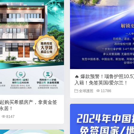
🔥 爆款预警！瑙鲁护照10.
入籍！免签英国/爱尔兰！
全球護照
11786
元起购买希腊房产，拿黄金签
永居！
8147