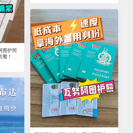
阿图护照
若鹜！