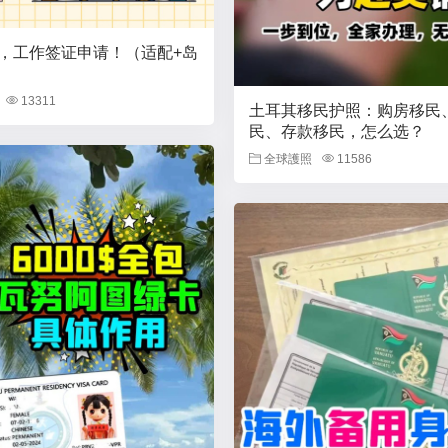
，工作签证申请！（适配+岛
13311
土耳其移民护照：购房移民
民、存款移民，怎么选？
全球護照
11586