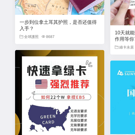
一步到位拿土耳其护照，是否还值得
入手？
10天就
全球護照
8687
作用等你
綠卡永居