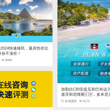
,2024快速移民，最具性价比
月份不涨价！
9988
加勒比CBI安提瓜和巴布达🇦
基茨和尼维斯🇰🇳，多米尼克
格林纳达🇬🇩集体签署涨价
全球護照
9173