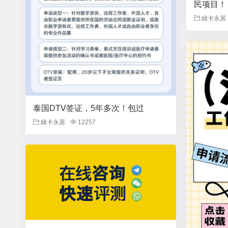
民项目！
綠卡永居
泰国DTV签证，5年多次！包过
綠卡永居
12257