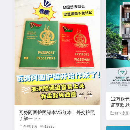
12万欧
证享欧盟
瓦努阿图护照绿本VS红本！外交护照
綠卡永居
了解一下～
全球護照
12825