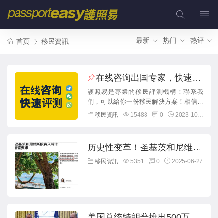
最新
热门
热评
首页
移民資訊
在线咨询出国专家，快速获
得方案！
護照易是專業的移民評測機構！聯系我
們，可以給你一份移民解決方案！相信我
們的專業，總有一個方案，解決你的難...
移民資訊
15488
0
2023-10-11
历史性变革！圣基茨和尼维斯
CBI计划2025年推出全新“居住
移民資訊
5351
0
2025-06-27
体验”要求
美国总统特朗普推出500万美