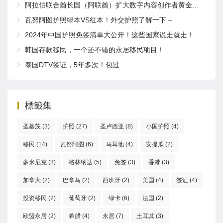
阿拉伯联合酋长国（阿联酋）扩大数字内容创作者黄金签证项目
瓦努阿图护照绿本VS红本！外交护照了解一下～
2024年中国护照免签清单大公开！这些国家说走就走！
韩国存款移民，一个还不错的永居移民项目！
泰国DTV签证，5年多次！包过
標籤集
圣基茨
(3)
护照
(27)
圣卢西亚
(8)
小国护照
(4)
移民
(14)
瓦努阿图
(6)
马耳他
(4)
安提瓜
(2)
多米尼克
(3)
格林纳达
(5)
免签
(3)
香港
(3)
加拿大
(2)
巴拿马
(2)
西班牙
(2)
美国
(4)
签证
(4)
投资移民
(2)
葡萄牙
(2)
绿卡
(6)
法国
(2)
欧盟永居
(2)
希腊
(4)
永居
(7)
土耳其
(3)