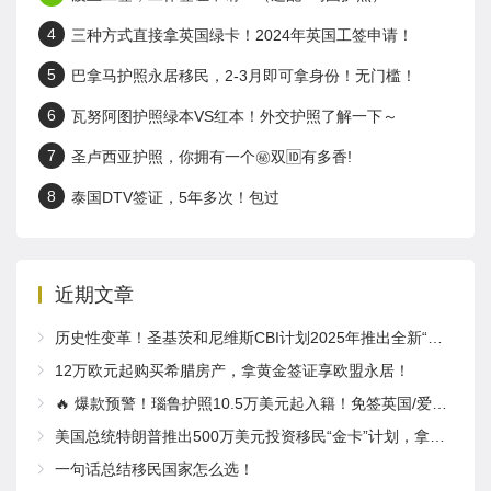
4
三种方式直接拿英国绿卡！2024年英国工签申请！
5
巴拿马护照永居移民，2-3月即可拿身份！无门槛！
6
瓦努阿图护照绿本VS红本！外交护照了解一下～
7
圣卢西亚护照，你拥有一个㊙️双🆔有多香!
8
泰国DTV签证，5年多次！包过
近期文章
历史性变革！圣基茨和尼维斯CBI计划2025年推出全新“居住体验”要求
12万欧元起购买希腊房产，拿黄金签证享欧盟永居！
🔥 爆款预警！瑙鲁护照10.5万美元起入籍！免签英国/爱尔兰！
美国总统特朗普推出500万美元投资移民“金卡”计划，拿绿卡，获得公民身份，计划取代EB-5！
一句话总结移民国家怎么选！