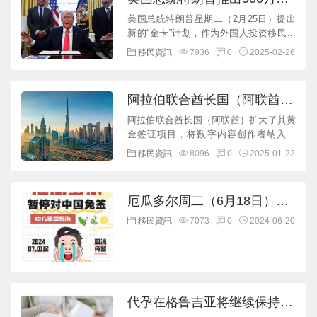
元投资移民“金卡”计划，拿绿
美国总统特朗普星期二（2月25日）提出
新的“金卡”计划，作为外国人投资移民签
卡，获得公民身份，计划取代
证，花费500万美元即可购买“金卡”，获得
移民資訊
7936
0
2025-02-26
EB-5！
成为美国公民身份的...
阿拉伯联合酋长国（阿联酋）
扩大数字内容创作者黄金签证
阿拉伯联合酋长国（阿联酋）扩大了其黄
金签证项目，将数字内容创作者纳入其
项目
中，并通过迪拜新推出的“创作者总部”倡
移民資訊
8096
0
2025-01-22
议，为他们提供为期10年且可...
厄瓜多尔周二（6月18日）宣
布暂停对中国免签，应对非法
移民資訊
7073
0
2024-06-20
移民！
代孕在格鲁吉亚将继续保持开