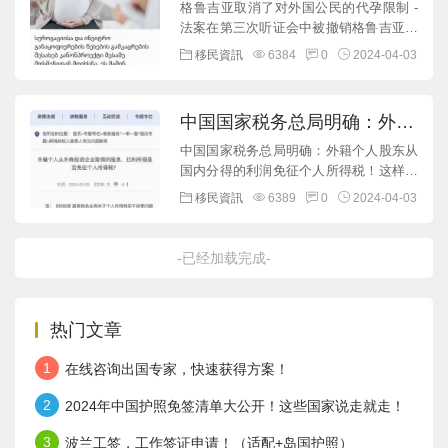
放状态。
格鲁吉亚取消了对外国公民的代孕限制 -
法案在第三次听证会中被撤销格鲁吉亚放
宽了对代孕的法律限制，允许外国公民利
移民資訊
6384
0
2024-04-03
用这项服务。上个星期，这...
中国国家税务总局明确：外籍
个人股东从国内分得的利润免
中国国家税务总局明确：外籍个人股东从
国内分得的利润免征个人所得税！这样，
征个人所得税！
海外身份很有必要。...
移民資訊
6389
0
2024-04-03
-已经加载完成-
热门文章
1
在线咨询出国专家，快速获得方案！
2
2024年中国护照免签清单大公开！这些国家说走就走！
3
波兰工签，工作签证申请！（适配+岛国护照）