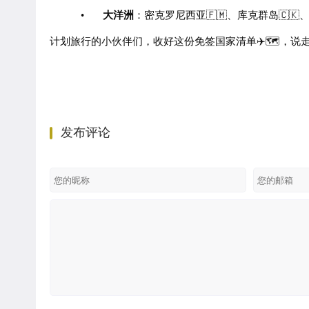
•
大洋洲
：密克罗尼西亚🇫🇲、库克群岛🇨🇰、
计划旅行的小伙伴们，收好这份免签国家清单✈️🗺️，说
发布评论