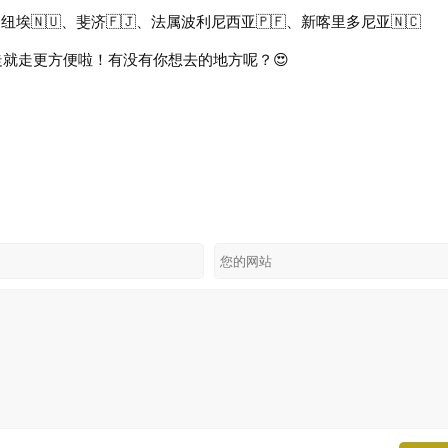
纽埃🇳🇺、斐济🇫🇯、法属波利尼西亚🇵🇫、新喀里多尼亚🇳🇨
走就走更方便啦！有没有你想去的地方呢？😍