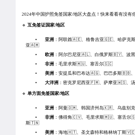
2024年中国护照免签国家/地区大盘点！快来看看有没有
🔹
互免签证国家/地区
•
亚洲
：阿联酋🇦🇪、格鲁吉亚🇬🇪、哈萨克斯
亚🇦🇲
•
欧洲
：阿尔巴尼亚🇦🇱、白俄罗斯🇧🇾、波黑
•
非洲
：毛里求斯🇲🇺、塞舌尔🇸🇨
•
美洲
：安提瓜和巴布达🇦🇬、巴巴多斯🇧🇧、
•
大洋洲
：密克罗尼西亚🇫🇲、萨摩亚🇼🇸、汤加
🔹
单方面免签国家/地区
•
亚洲
：阿曼🇴🇲、韩国济州岛🇰🇷、乌兹别克斯
•
非洲
：佛得角🇨🇻、毛里求斯🇲🇺、塞舌尔
斯🇹🇳
•
美洲
：海地🇭🇹、圣文森特和格林纳丁斯🇻🇨