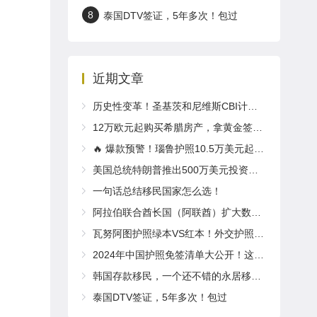
8
泰国DTV签证，5年多次！包过
近期文章
历史性变革！圣基茨和尼维斯CBI计划2025年推出全新“居住体验”要求
12万欧元起购买希腊房产，拿黄金签证享欧盟永居！
🔥 爆款预警！瑙鲁护照10.5万美元起入籍！免签英国/爱尔兰！
美国总统特朗普推出500万美元投资移民“金卡”计划，拿绿卡，获得公民身份，计划取代EB-5！
一句话总结移民国家怎么选！
阿拉伯联合酋长国（阿联酋）扩大数字内容创作者黄金签证项目
瓦努阿图护照绿本VS红本！外交护照了解一下～
2024年中国护照免签清单大公开！这些国家说走就走！
韩国存款移民，一个还不错的永居移民项目！
泰国DTV签证，5年多次！包过