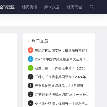
全球護照
移民资讯
綠卡永居
移民商城
热门文章
1
在线咨询出国专家，快速获得方案！
2
2024年中国护照免签清单大公开！这些国家说走就走！
3
波兰工签，工作签证申请！（适配+岛国护照）
4
三种方式直接拿英国绿卡！2024年英国工签申请！
5
巴拿马护照永居移民，2-3月即可拿身份！无门槛！
6
瓦努阿图护照绿本VS红本！外交护照了解一下～
7
圣卢西亚护照，你拥有一个㊙️双🆔有多香!