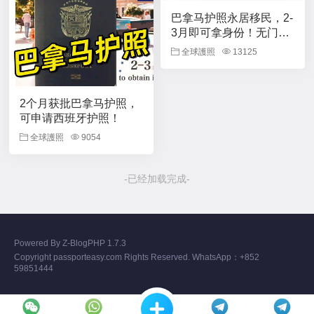
巴拿马护照永居移民，2-
3月即可拿身份！无门
槛！
全球護照
13125
2个月获批巴拿马护照，
可申请西班牙护照！
全球護照
9054
-已经加载完成-
Powered By
Z-BlogPHP 1.7.3
Copyright passporteasy.com Rights Reserved. WhatsApp：+852
59851444