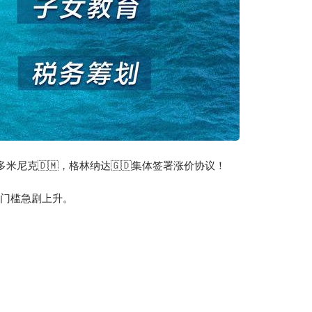
多米尼克🇩🇲，格林纳达🇬🇩集体签署涨价协议！
资门槛急剧上升。