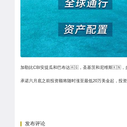
加勒比CBI安提瓜和巴布达🇦🇬，圣基茨和尼维斯🇰🇳，
承诺六月底之前投资额将随时涨至最低20万美金起，投
发布评论