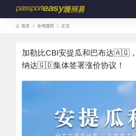
首页
全球護照
正文
加勒比CBI安提瓜和巴布达🇦🇬
纳达🇬🇩集体签署涨价协议！