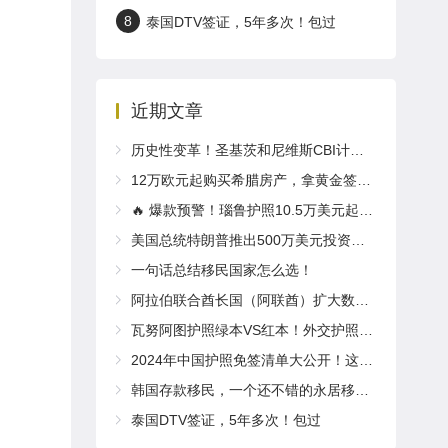
8
泰国DTV签证，5年多次！包过
近期文章
历史性变革！圣基茨和尼维斯CBI计划2025年推出全新“居住体验”要求
12万欧元起购买希腊房产，拿黄金签证享欧盟永居！
🔥 爆款预警！瑙鲁护照10.5万美元起入籍！免签英国/爱尔兰！
美国总统特朗普推出500万美元投资移民“金卡”计划，拿绿卡，获得公民身份，计划取代EB-5！
一句话总结移民国家怎么选！
阿拉伯联合酋长国（阿联酋）扩大数字内容创作者黄金签证项目
瓦努阿图护照绿本VS红本！外交护照了解一下～
2024年中国护照免签清单大公开！这些国家说走就走！
韩国存款移民，一个还不错的永居移民项目！
泰国DTV签证，5年多次！包过