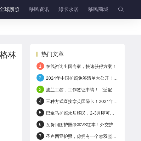
全球護照
移民资讯
綠卡永居
移民商城
，格林
热门文章
1
在线咨询出国专家，快速获得方案！
2
2024年中国护照免签清单大公开！这些国家说走就走！
3
波兰工签，工作签证申请！（适配+岛国护照）
4
三种方式直接拿英国绿卡！2024年英国工签申请！
5
巴拿马护照永居移民，2-3月即可拿身份！无门槛！
6
瓦努阿图护照绿本VS红本！外交护照了解一下～
7
圣卢西亚护照，你拥有一个㊙️双🆔有多香!