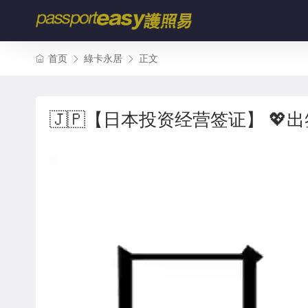
首页
綠卡永居
正文
🇯🇵【日本投资经营签证】 💖出