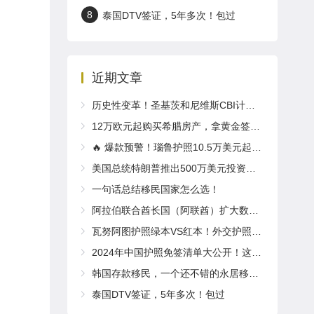
8
泰国DTV签证，5年多次！包过
近期文章
历史性变革！圣基茨和尼维斯CBI计划2025年推出全新“居住体验”要求
12万欧元起购买希腊房产，拿黄金签证享欧盟永居！
🔥 爆款预警！瑙鲁护照10.5万美元起入籍！免签英国/爱尔兰！
美国总统特朗普推出500万美元投资移民“金卡”计划，拿绿卡，获得公民身份，计划取代EB-5！
一句话总结移民国家怎么选！
阿拉伯联合酋长国（阿联酋）扩大数字内容创作者黄金签证项目
瓦努阿图护照绿本VS红本！外交护照了解一下～
2024年中国护照免签清单大公开！这些国家说走就走！
韩国存款移民，一个还不错的永居移民项目！
泰国DTV签证，5年多次！包过