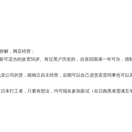
租拆解，网店经营：
好的年龄可适当的放宽55岁。有过黑户历史的，自首回国满一年可办，强
，代卖公司的货，能独立自主经营，后期可以自己进货卖货同事也可以
去过日本打工者，只要有想法，均可报名参加面试（在日跑黑者需满五