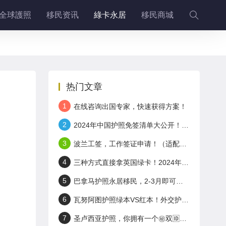
全球護照
移民资讯
綠卡永居
移民商城
热门文章
1
在线咨询出国专家，快速获得方案！
2
2024年中国护照免签清单大公开！这些国家说走就走！
3
波兰工签，工作签证申请！（适配+岛国护照）
4
三种方式直接拿英国绿卡！2024年英国工签申请！
5
巴拿马护照永居移民，2-3月即可拿身份！无门槛！
6
瓦努阿图护照绿本VS红本！外交护照了解一下～
7
圣卢西亚护照，你拥有一个㊙️双🆔有多香!