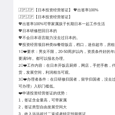
🇯🇵🇯🇵【日本投资经营签证】 💖出签率100%
🇯🇵🇯🇵【日本投资经营签证】
💖出签率100%可带家属孩子长期日本一起工作生活
💖日本研修想回日本的
💖不会日本语言能力没去过日本的。
💖投资经营项目种类🍱餐馆饭店，档口，迷你超市，房
1⃣️❤️要求：男女不限，20-50周岁以内，资质条件
要满5年。都可以报名办理。
2⃣️❤️工作内容：在日本开饭店厨师，网店，手把手教
货，发展空间，利润相当可观。
3⃣️❤️办理者条件：在日研修归国者，留学归国者，没
可办理）入职门槛低。
❤️申请投资经营签证的优势：
1，签证含金量高，可带家属
2，签证类型自由发展空间大
3，收入远远超过二返或者特定技能签证