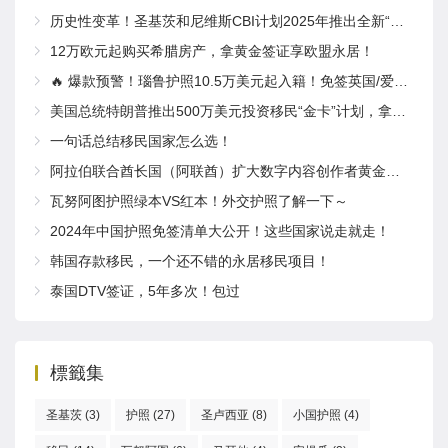
历史性变革！圣基茨和尼维斯CBI计划2025年推出全新“居住体验”要求
12万欧元起购买希腊房产，拿黄金签证享欧盟永居！
🔥 爆款预警！瑙鲁护照10.5万美元起入籍！免签英国/爱尔兰！
美国总统特朗普推出500万美元投资移民“金卡”计划，拿绿卡，获得公民身份，计划取代EB-5！
一句话总结移民国家怎么选！
阿拉伯联合酋长国（阿联酋）扩大数字内容创作者黄金签证项目
瓦努阿图护照绿本VS红本！外交护照了解一下～
2024年中国护照免签清单大公开！这些国家说走就走！
韩国存款移民，一个还不错的永居移民项目！
泰国DTV签证，5年多次！包过
標籤集
圣基茨
(3)
护照
(27)
圣卢西亚
(8)
小国护照
(4)