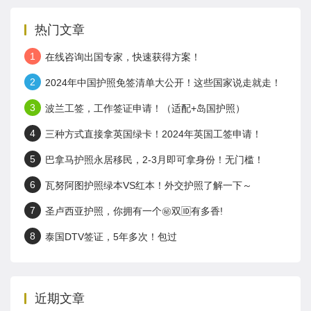
热门文章
1
在线咨询出国专家，快速获得方案！
2
2024年中国护照免签清单大公开！这些国家说走就走！
3
波兰工签，工作签证申请！（适配+岛国护照）
4
三种方式直接拿英国绿卡！2024年英国工签申请！
5
巴拿马护照永居移民，2-3月即可拿身份！无门槛！
6
瓦努阿图护照绿本VS红本！外交护照了解一下～
7
圣卢西亚护照，你拥有一个㊙️双🆔有多香!
8
泰国DTV签证，5年多次！包过
近期文章