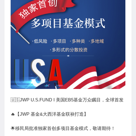
🇺🇸JWP U.S.FUND I 美国EB5基金万众瞩目，全球首发
🔥【JWP 基金&大西洋基金联袂打造】
🌟移民局批准独家首创多项目基金模式，敬请期待！